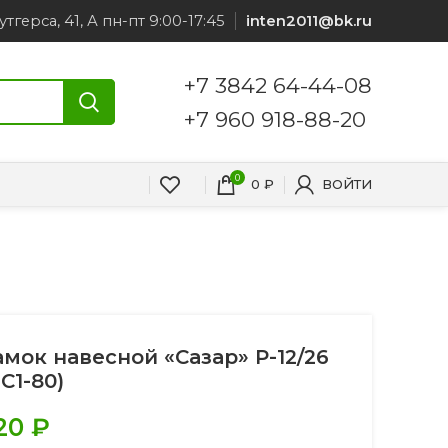
утгерса, 41, А пн-пт 9:00-17:45
inten2011@bk.ru
+7 3842 64-44-08
+7 960 918-88-20
0
0
₽
ВОЙТИ
амок навесной «Сазар» Р-12/26
С1-80)
20
₽