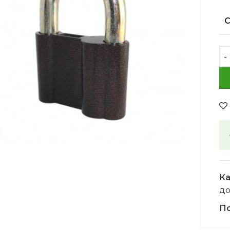
Увеличить
Ка
д
По