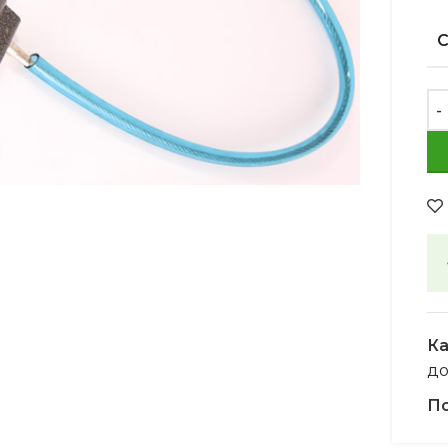
Увеличить
Ка
д
По