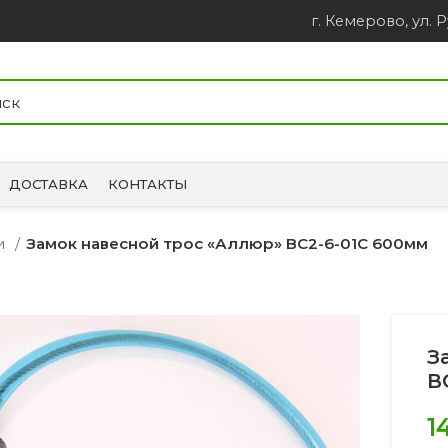
г. Кемерово, ул. Р
ДОСТАВКА
КОНТАКТЫ
ки
Замок навесной трос «Аллюр» ВС2-6-01С 600мм
З
В
1