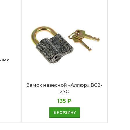
ками
Замок навесной «Аллюр» ВС2-
Зам
27С
135
₽
В КОРЗИНУ