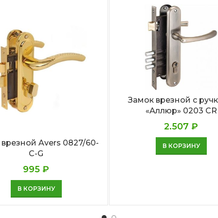
Замок врезной с руч
«Аллюр» 0203 CR
2.507
₽
 врезной Avers 0827/60-
В КОРЗИНУ
C-G
995
₽
В КОРЗИНУ