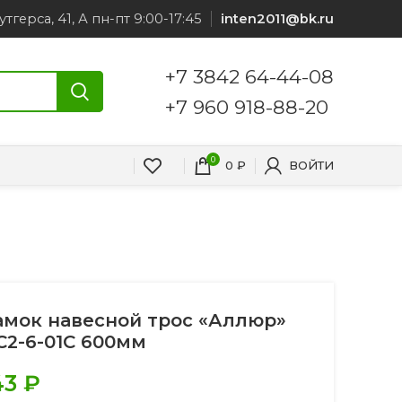
утгерса, 41, А пн-пт 9:00-17:45
inten2011@bk.ru
+7 3842 64-44-08
+7 960 918-88-20
0
0
₽
ВОЙТИ
амок навесной трос «Аллюр»
С2-6-01С 600мм
43
₽