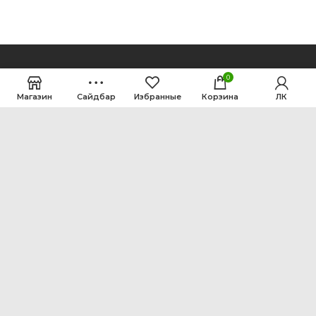
0
Магазин
Сайдбар
Избранные
Корзина
ЛК
ООО Интен
Кемеровская область-Кузбасс, г. Кемерово, ул.
Рутгерса, 41, А
+7 3842 64-18-90
inten2011@bk.ru