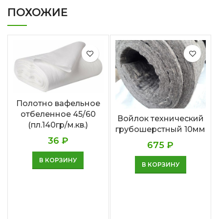
ПОХОЖИЕ
Полотно вафельное
отбеленное 45/60
Войлок технический
(пл.140гр/м.кв.)
грубошерстный 10мм
36
₽
675
₽
В КОРЗИНУ
В КОРЗИНУ