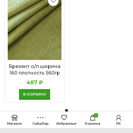
Брезент о/п ширина
160 плотность 560гр
487
₽
В КОРЗИНУ
0
Магазин
Сайдбар
Избранные
Корзина
ЛК