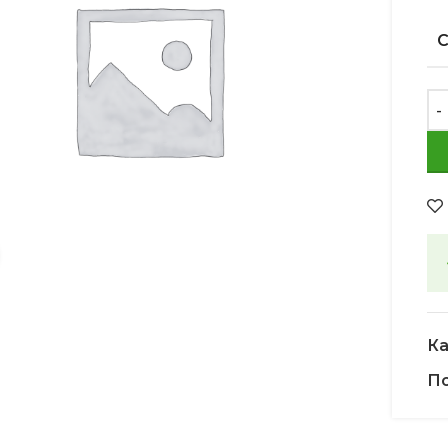
Увеличить
Ка
По