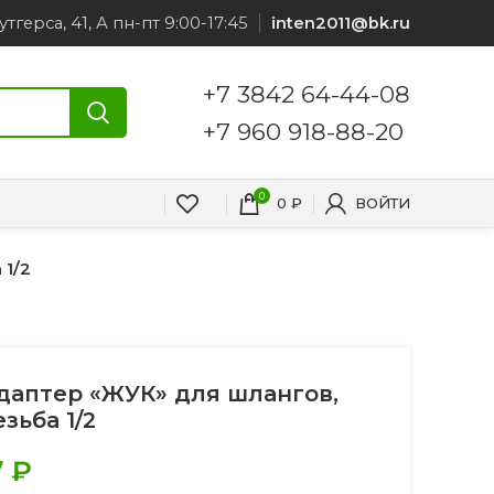
утгерса, 41, А пн-пт 9:00-17:45
inten2011@bk.ru
+7 3842 64-44-08
+7 960 918-88-20
0
0
₽
ВОЙТИ
 1/2
даптер «ЖУК» для шлангов,
езьба 1/2
7
₽