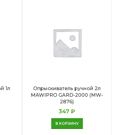
й 1л
Опрыскиватель ручной 2л
MAWIPRO GARD-2000 (MW-
рас
2876)
347
₽
В КОРЗИНУ