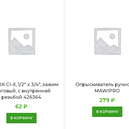
 CI-X, 1/2″ х 3/4″, зажим
Опрыскиватель ручно
нговый, с внутренней
MAWIPRO
резьбой 426364
279
₽
62
₽
В КОРЗИНУ
В КОРЗИНУ