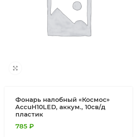
Увеличить
Фонарь налобный «Космос»
AccuH10LED, аккум., 10св/д
пластик
785
₽