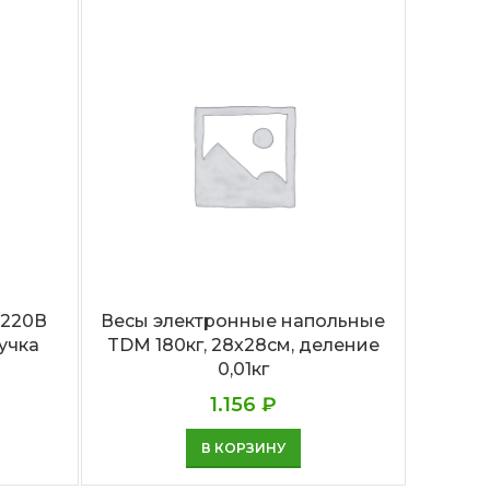
/220В
Весы электронные напольные
Паял
учка
TDM 180кг, 28х28см, деление
(г.П
0,01кг
1.156
₽
В КОРЗИНУ