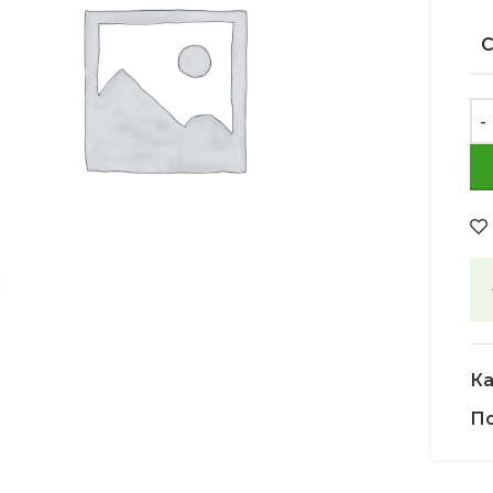
Увеличить
Ка
По