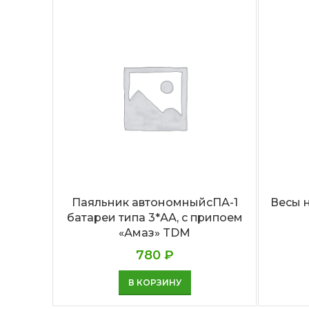
Паяльник автономныйсПА-1
Весы 
батареи типа 3*АА, с припоем
«Амаз» TDM
780
₽
В КОРЗИНУ