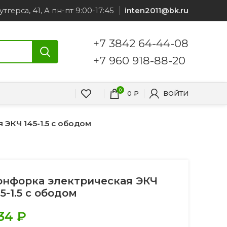
утгерса, 41, А пн-пт 9:00-17:45
inten2011@bk.ru
+7 3842 64-44-08
+7 960 918-88-20
0
0
₽
ВОЙТИ
ЭКЧ 145-1.5 с ободом
онфорка электрическая ЭКЧ
45-1.5 с ободом
34
₽