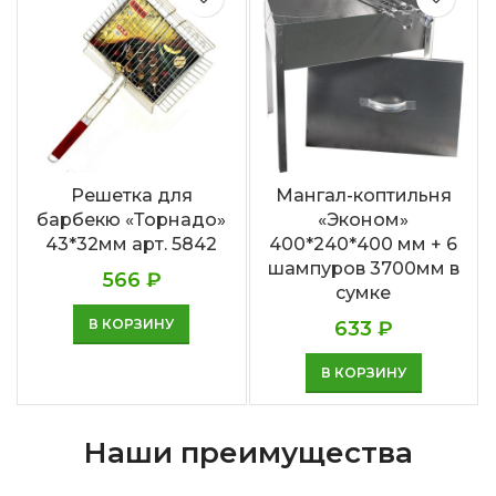
Решетка для
Мангал-коптильня
барбекю «Торнадо»
«Эконом»
43*32мм арт. 5842
400*240*400 мм + 6
шампуров 3700мм в
566
₽
сумке
В КОРЗИНУ
633
₽
В КОРЗИНУ
Наши преимущества