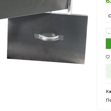
6
Увеличить
Ка
По