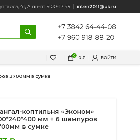
утгерса, 41, А пн-пт 9:00-17:45
inten2011@bk.ru
+7 3842 64-44-08
+7 960 918-88-20
0
0
₽
ВОЙТИ
ров 3700мм в сумке
ангал-коптильня «Эконом»
00*240*400 мм + 6 шампуров
700мм в сумке