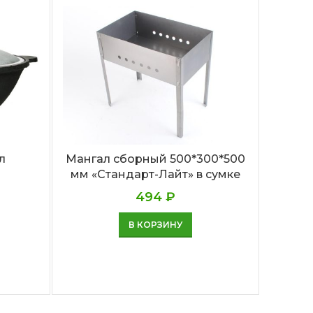
л
Мангал сборный 500*300*500
Плитк
мм «Стандарт-Лайт» в сумке
400
494
₽
В КОРЗИНУ