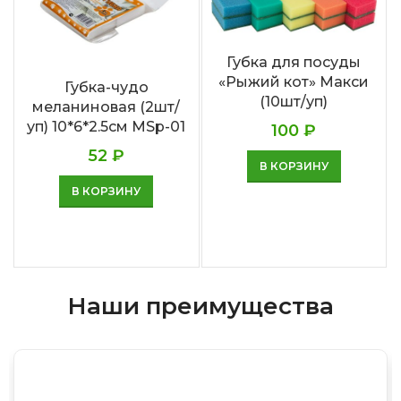
Губка для посуды
«Рыжий кот» Макси
Губка-чудо
(10шт/уп)
меланиновая (2шт/
уп) 10*6*2.5cм MSp-01
100
₽
52
₽
В КОРЗИНУ
В КОРЗИНУ
Наши преимущества