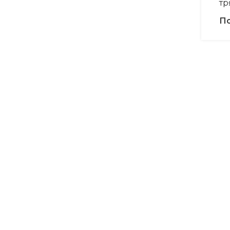
тр
По