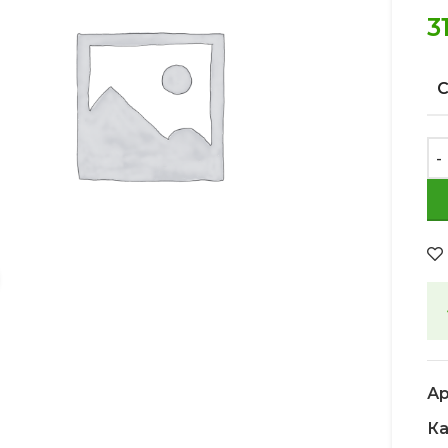
3
Увеличить
Ар
Ка