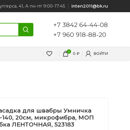
утгерса, 41, А пн-пт 9:00-17:45
inten2011@bk.ru
+7 3842 64-44-08
+7 960 918-88-20
0
0
₽
ВОЙТИ
асадка для швабры Умничка
-140, 20см, микрофибра, МОП
бка ЛЕНТОЧНАЯ, 523183