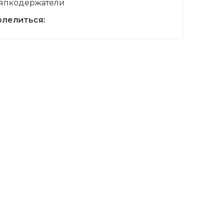
япкодержатели
лелиться: