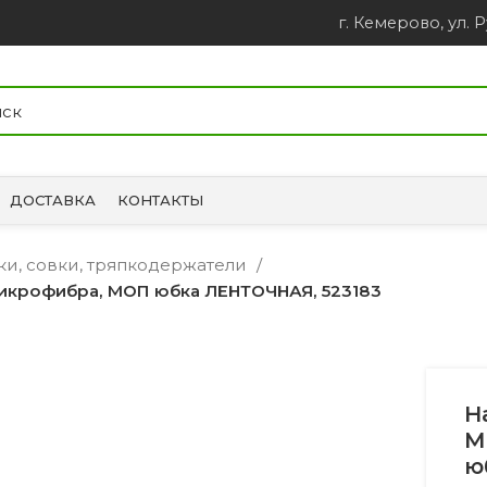
г. Кемерово, ул. Р
ДОСТАВКА
КОНТАКТЫ
ки, совки, тряпкодержатели
микрофибра, МОП юбка ЛЕНТОЧНАЯ, 523183
Н
М
ю