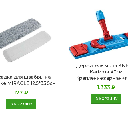
Держатель мопа KN
Karizma 40см
садка для швабры на
Крепление:карман+
ке MIRACLE 12.5*33.5см
1.333
₽
177
₽
В КОРЗИНУ
В КОРЗИНУ