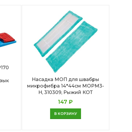
P170
Насадка МОП для швабры
Наса
язык
микрофибра 14*44см MOPM3-
микро
H, 310309, Рыжий КОТ
147
₽
В КОРЗИНУ