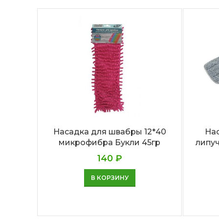
Насадка для швабры 12*40
На
микрофибра Букли 45гр
липуч
140
₽
В КОРЗИНУ