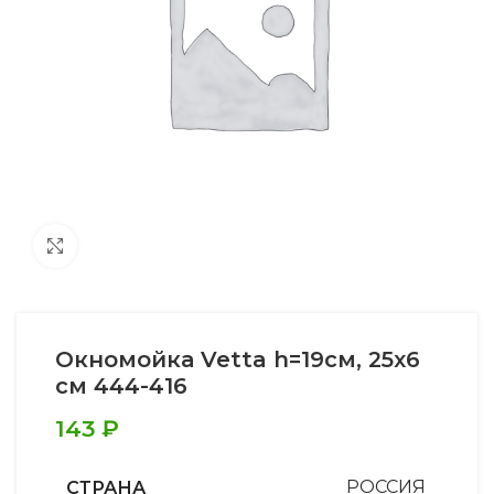
Увеличить
Окномойка Vetta h=19см, 25х6
см 444-416
143
₽
СТРАНА
РОССИЯ