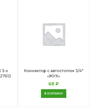
 3-х
Коннектор с автостопом 3/4″
Адапт
427612
«ЖУК»
68
₽
В КОРЗИНУ