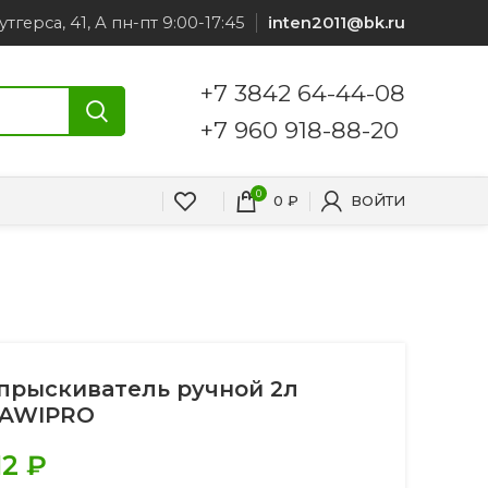
утгерса, 41, А пн-пт 9:00-17:45
inten2011@bk.ru
+7 3842 64-44-08
+7 960 918-88-20
0
0
₽
ВОЙТИ
прыскиватель ручной 2л
AWIPRO
12
₽