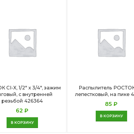
 CI-X, 1/2″ х 3/4″, зажим
Распылитель РОСТОК
нговый, с внутренней
лепестковый, на пике 
резьбой 426364
85
₽
62
₽
В КОРЗИНУ
В КОРЗИНУ