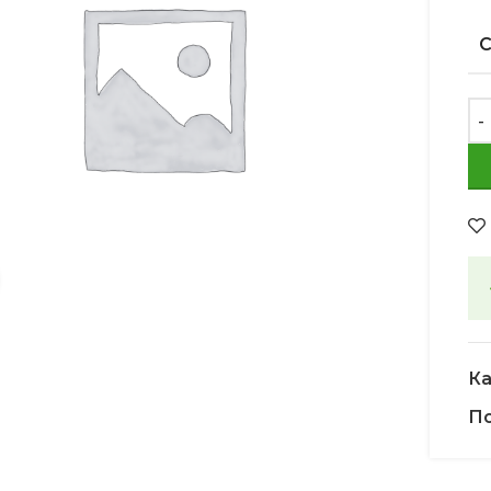
Увеличить
Ка
По