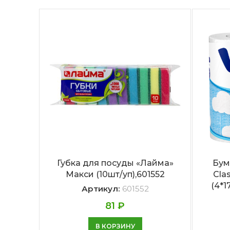
Губка для посуды «Лайма»
Бум
Макси (10шт/уп),601552
Cla
(4*1
Артикул:
601552
81
₽
В КОРЗИНУ