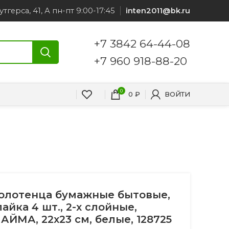
утгерса, 41, А пн-пт 9:00-17:45
inten2011@bk.ru
+7 3842 64-44-08
+7 960 918-88-20
0
0
₽
ВОЙТИ
олотенца бумажные бытовые,
пайка 4 шт., 2-х слойные,
ЛАЙМА, 22х23 см, белые, 128725