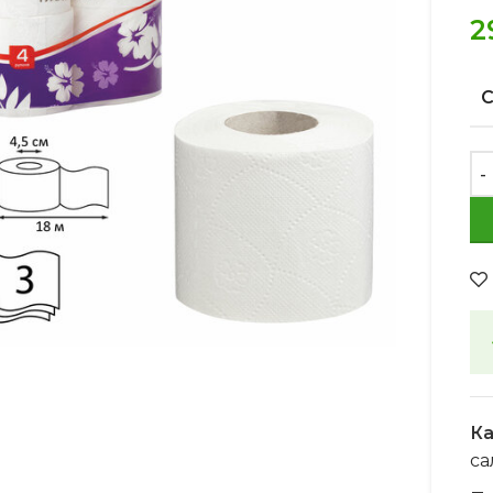
2
Увеличить
Ка
са