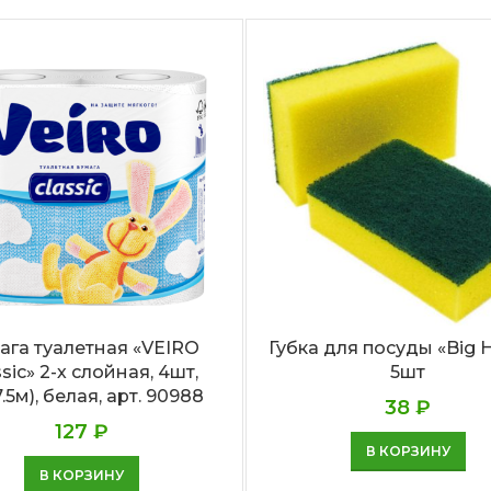
ага туалетная «VEIRO
Губка для посуды «Big 
ssic» 2-х слойная, 4шт,
5шт
7.5м), белая, арт. 90988
38
₽
127
₽
В КОРЗИНУ
В КОРЗИНУ