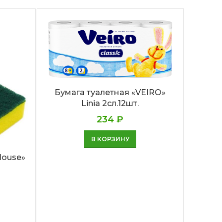
Бумага туалетная «VEIRO»
Linia 2сл.12шт.
234
₽
В КОРЗИНУ
House»
Бума
С
природе