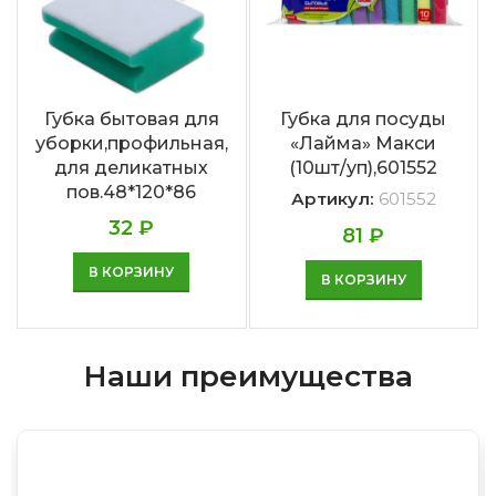
Губка бытовая для
Губка для посуды
уборки,профильная,
«Лайма» Макси
для деликатных
(10шт/уп),601552
пов.48*120*86
Артикул:
601552
32
₽
81
₽
В КОРЗИНУ
В КОРЗИНУ
Наши преимущества