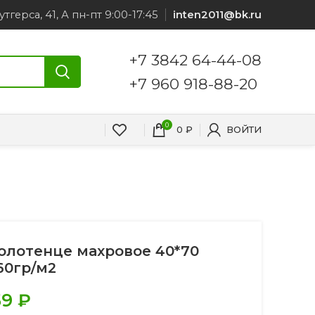
утгерса, 41, А пн-пт 9:00-17:45
inten2011@bk.ru
+7 3842 64-44-08
+7 960 918-88-20
0
0
₽
ВОЙТИ
олотенце махровое 40*70
60гр/м2
59
₽