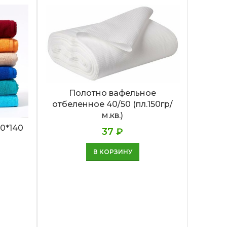
Полотно вафельное
отбеленное 40/50 (пл.150гр/
м.кв.)
В
г
0*140
37
₽
В КОРЗИНУ