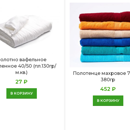
олотно вафельное
енное 40/50 (пл.130гр/
м.кв.)
Полотенце махровое 7
380гр
27
₽
452
₽
В КОРЗИНУ
В КОРЗИНУ