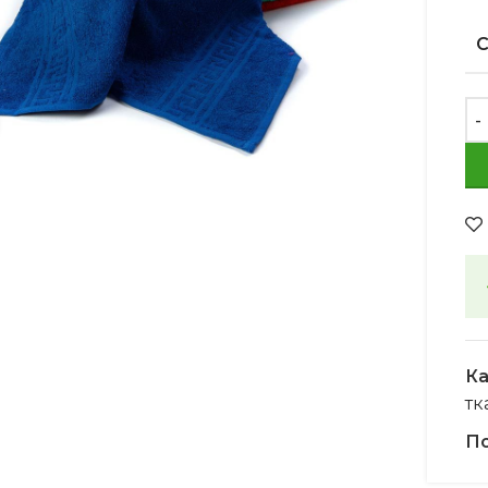
Увеличить
Ка
тк
По