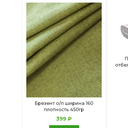
П
отбел
Брезент о/п ширина 160
плотность 450гр
399
₽