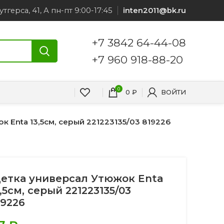
утгерса, 41, А пн-пт 9:00-17:45
inten2011@bk.ru
+7 3842 64-44-08
+7 960 918-88-20
0
0
₽
ВОЙТИ
 Enta 13,5см, серый 221223135/03 819226
етка универсал Утюжок Enta
3,5см, серый 221223135/03
19226