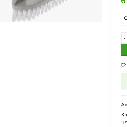
6
Увеличить
Ар
Ка
тр