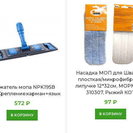
Насадка МОП для Шв
плосткая/микрофибр
липучке 12*32см, МОРМ
жатель мопа NPK195B
310307, Рыжий КО
Крепление:карман+язык
97
₽
572
₽
В КОРЗИНУ
В КОРЗИНУ