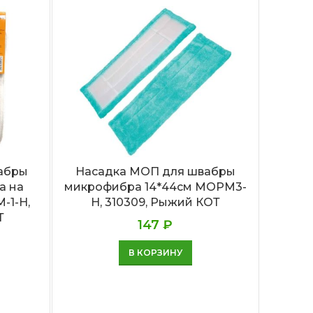
абры
Насадка МОП для швабры
а на
микрофибра 14*44см MOPM3-
-1-Н,
H, 310309, Рыжий КОТ
Наса
Т
букли
147
₽
В КОРЗИНУ