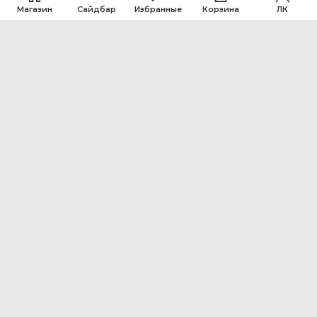
Магазин
Сайдбар
Избранные
Корзина
ЛК
ООО Интен
Кемеровская область-Кузбасс, г. Кемерово, ул.
Рутгерса, 41, А
+7 3842 64-18-90
inten2011@bk.ru