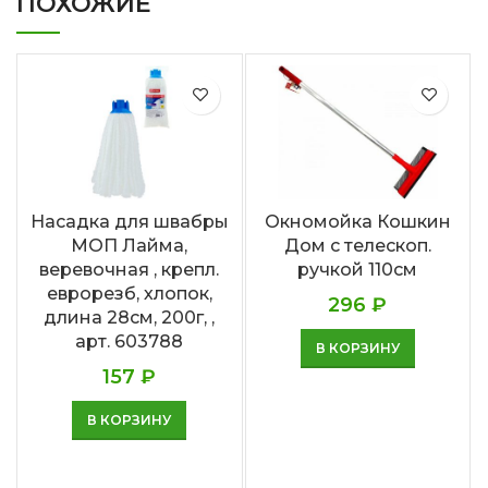
ПОХОЖИЕ
Насадка для швабры
Окномойка Кошкин
МОП Лайма,
Дом с телескоп.
веревочная , крепл.
ручкой 110см
еврорезб, хлопок,
296
₽
длина 28см, 200г, ,
арт. 603788
В КОРЗИНУ
157
₽
В КОРЗИНУ