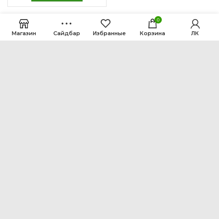
0
Магазин
Сайдбар
Избранные
Корзина
ЛК
ООО Интен
Кемеровская область-Кузбасс, г. Кемерово, ул.
Рутгерса, 41, А