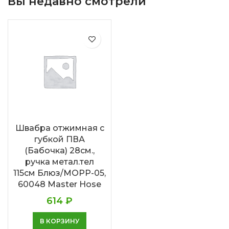
Вы недавно смотрели
Швабра отжимная с
губкой ПВА
(Бабочка) 28см.,
ручка метал.тел
115см Блюз/МОРР-05,
60048 Master Hose
614
₽
В КОРЗИНУ