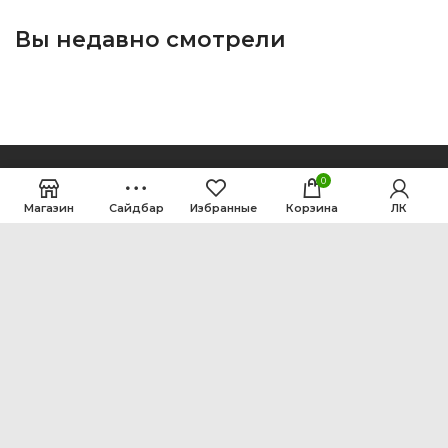
Вы недавно смотрели
0
Магазин
Сайдбар
Избранные
Корзина
ЛК
ООО Интен
Кемеровская область-Кузбасс, г. Кемерово, ул.
Рутгерса, 41, А