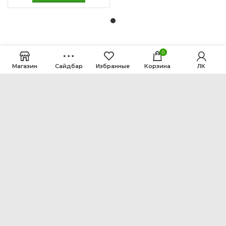
0
Магазин
Сайдбар
Избранные
Корзина
ЛК
ООО Интен
Кемеровская область-Кузбасс, г. Кемерово, ул.
Рутгерса, 41, А