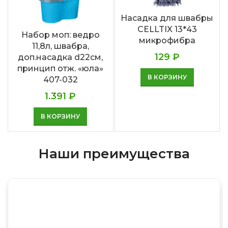
Насадка для швабры
CELLTIX 13*43
Набор моп: ведро
микрофибра
11,8л, швабра,
129
₽
доп.насадка d22см,
принцип отж. «юла»
В КОРЗИНУ
407-032
1.391
₽
В КОРЗИНУ
Наши преимущества