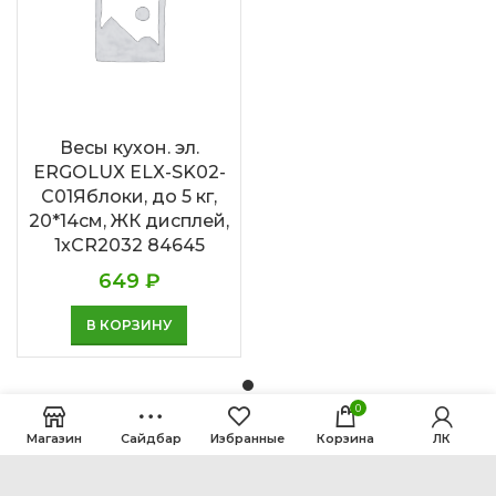
Весы кухон. эл.
ERGOLUX ELX-SK02-
С01Яблоки, до 5 кг,
20*14cм, ЖК дисплей,
1xCR2032 84645
649
₽
В КОРЗИНУ
0
Магазин
Сайдбар
Избранные
Корзина
ЛК