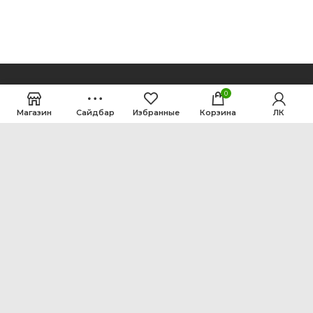
0
Магазин
Сайдбар
Избранные
Корзина
ЛК
ООО Интен
Кемеровская область-Кузбасс, г. Кемерово, ул.
Рутгерса, 41, А
+7 3842 64-18-90
inten2011@bk.ru