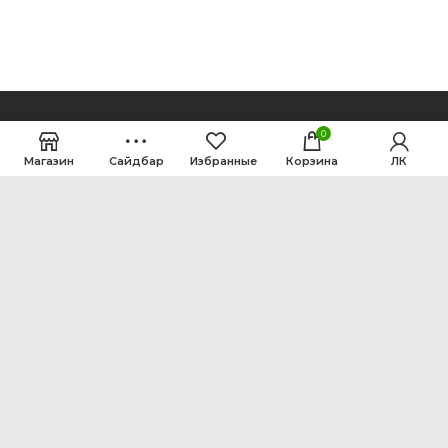
0
Магазин
Сайдбар
Избранные
Корзина
ЛК
ООО Интен
Кемеровская область-Кузбасс, г. Кемерово, ул.
Рутгерса, 41, А
+7 3842 64-18-90
inten2011@bk.ru