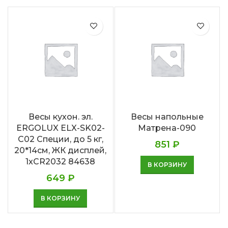
Весы кухон. эл.
Весы напольные
ERGOLUX ELX-SK02-
Матрена-090
С02 Специи, до 5 кг,
851
₽
20*14см, ЖК дисплей,
1xCR2032 84638
В КОРЗИНУ
649
₽
В КОРЗИНУ