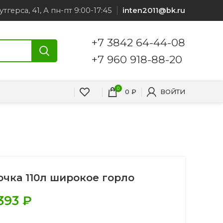
утгерса, 41, А пн-пт 9:00-17:45
inten2011@bk.ru
+7 3842 64-44-08
+7 960 918-88-20
0
0
₽
ВОЙТИ
очка 110л широкое горло
.393
₽