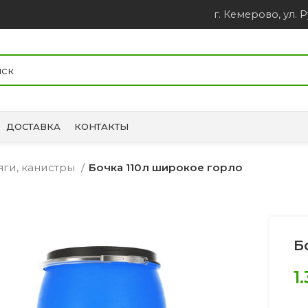
г. Кемерово, ул. Р
ДОСТАВКА
КОНТАКТЫ
яги, канистры
Бочка 110л широкое горло
Б
1