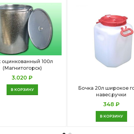
к оцинкованный 100л
(Магнитогорск)
3.020
₽
Бочка 20л широкое г
В КОРЗИНУ
навес.ручки
348
₽
В КОРЗИНУ