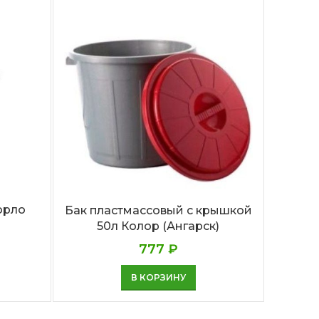
Бак пл
орло
Бак пластмассовый с крышкой
50л Колор (Ангарск)
777
₽
В КОРЗИНУ