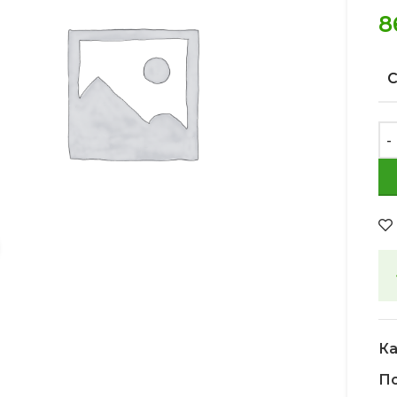
8
Увеличить
Ка
По