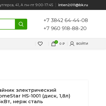
утгерса, 41, А пн-пт 9:00-17:45
inten2011@bk.ru
+7 3842 64-44-08
+7 960 918-88-20
0
0
₽
ВОЙТИ
айник электрический
omeStar HS-1001 (диск, 1,8л)
,5кВт, нерж сталь