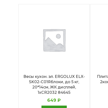
Весы кухон. эл. ERGOLUX ELX-
Плит
SK02-С01Яблоки, до 5 кг,
2ко
20*14cм, ЖК дисплей,
1xCR2032 84645
649
₽