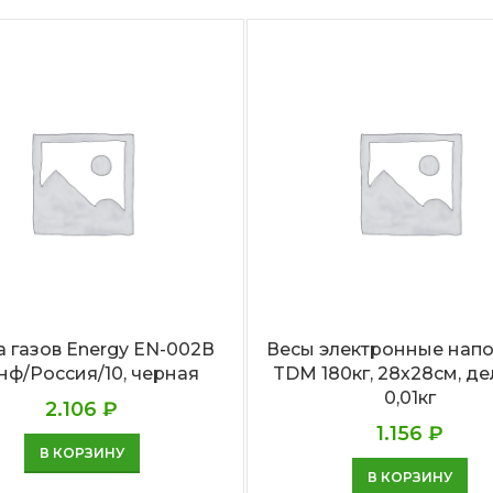
а газов Energy EN-002В
Весы электронные нап
нф/Россия/10, черная
TDM 180кг, 28х28см, д
0,01кг
2.106
₽
1.156
₽
В КОРЗИНУ
В КОРЗИНУ