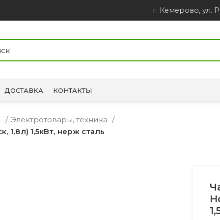
г. Кемерово, ул. Р
ДОСТАВКА
КОНТАКТЫ
и
Электротовары, техника
, 1,8л) 1,5кВт, нерж сталь
Ч
H
1