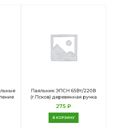
ольные
Паяльник ЭПСН 65Вт/220В
Паял
еление
(г.Псков) деревянная ручка
(г.П
275
₽
В КОРЗИНУ