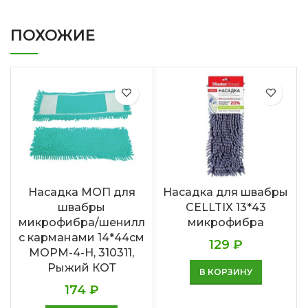
ПОХОЖИЕ
Насадка МОП для
Насадка для швабры
швабры
CELLTIX 13*43
микрофибра/шенилл
микрофибра
с карманами 14*44см
129
₽
MOPM-4-H, 310311,
Рыжий КОТ
В КОРЗИНУ
174
₽