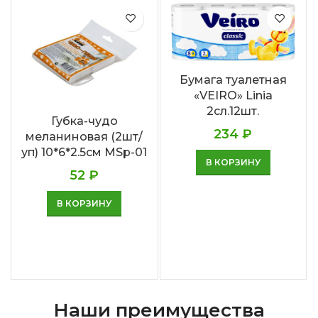
Бумага туалетная
«VEIRO» Linia
2сл.12шт.
Губка-чудо
234
₽
меланиновая (2шт/
уп) 10*6*2.5cм MSp-01
В КОРЗИНУ
52
₽
В КОРЗИНУ
Наши преимущества