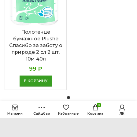
Полотенце
бумажное Plushe
Спасибо за заботу о
природе 2 сл 2 шт.
10м 40л
99
₽
В КОРЗИНУ
0
Магазин
Сайдбар
Избранные
Корзина
ЛК