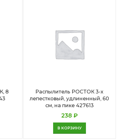
, 8
Распылитель РОСТОК 3-х
Ко
43
лепестковый, удлиненный, 60
см, на пике 427613
238
₽
В КОРЗИНУ