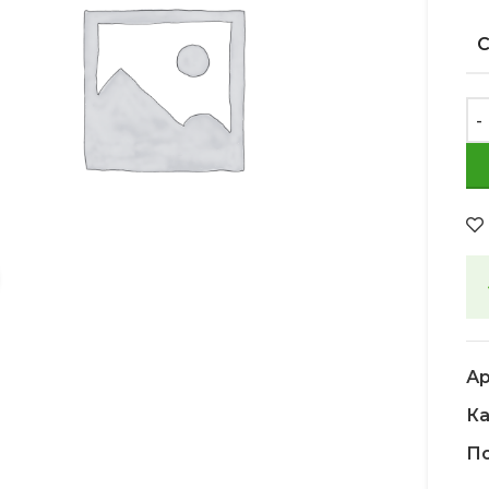
Увеличить
Ар
Ка
По