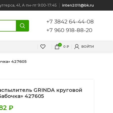
утгерса, 41, А пн-пт 9:00-17:45
inten2011@bk.ru
+7 3842 64-44-08
+7 960 918-88-20
0
0
₽
ВОЙТИ
очка» 427605
аспылитель GRINDA круговой
Бабочка» 427605
82
₽