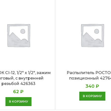
 CI-12, 1/2″ х 1/2″, зажим
Распылитель РОСТОК
нговый, с внутренней
позиционный 4276
резьбой 426363
340
₽
62
₽
В КОРЗИНУ
В КОРЗИНУ