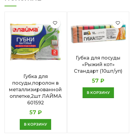
Губка для посуды
«Рыжий кот»
Стандарт (10шт/уп)
Губка для
57
₽
посуды,поролон в
металлизированной
В КОРЗИНУ
оплетке,2шт ЛАЙМА
601592
57
₽
В КОРЗИНУ